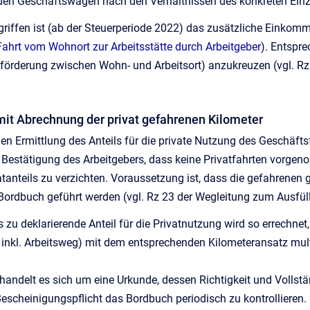
r den Geschäftswagen nach den Verhältnissen des konkreten Einze
egriffen ist (ab der Steuerperiode 2022) das zusätzliche Einkom
hrt vom Wohnort zur Arbeitsstätte durch Arbeitgeber
). Entspr
eförderung zwischen Wohn- und Arbeitsort) anzukreuzen (vgl. R
 mit Abrechnung der privat gefahrenen Kilometer
n Ermittlung des Anteils für die private Nutzung des Geschäfts
 Bestätigung des Arbeitgebers, dass keine Privatfahrten vorge
atanteils zu verzichten. Voraussetzung ist, dass die gefahrenen 
 Bordbuch geführt werden (vgl. Rz 23 der Wegleitung zum Ausfü
zu deklarierende Anteil für die Privatnutzung wird so errechnet,
inkl. Arbeitsweg) mit dem entsprechenden Kilometeransatz multi
ndelt es sich um eine Urkunde, dessen Richtigkeit und Vollständ
scheinigungspflicht das Bordbuch periodisch zu kontrollieren.