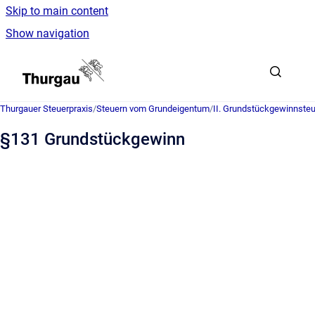
Skip to main content
Show navigation
Go to homepage
Thurgauer Steuerpraxis
/
Steuern vom Grundeigentum
/
II. Grundstückgewinnsteu
§131 Grundstückgewinn