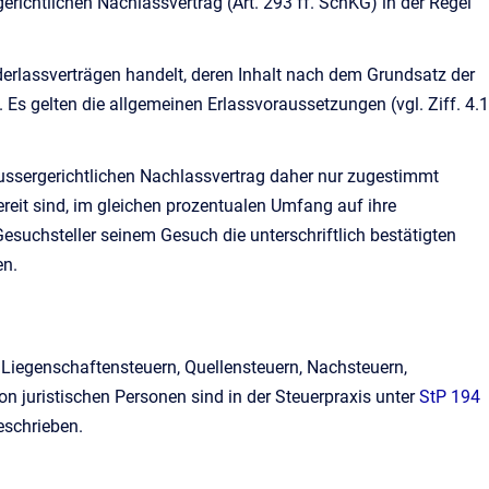
ichtlichen Nachlassvertrag (Art. 293 ff. SchKG) in der Regel
derlassverträgen handelt, deren Inhalt nach dem Grundsatz der
 Es gelten die allgemeinen Erlassvoraussetzungen (vgl. Ziff. 4.1
aussergerichtlichen Nachlassvertrag daher nur zugestimmt
reit sind, im gleichen prozentualen Umfang auf ihre
esuchsteller seinem Gesuch die unterschriftlich be­stätigten
en.
iegenschaftensteuern, Quellensteuern, Nachsteuern,
 juristischen Personen sind in der Steuerpraxis unter
StP 194
schrieben.