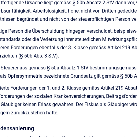
chtfertigende Ursache liegt gemäss § 50b Absatz 2 StV dann vor
bsunfähigkeit, Arbeitslosigkeit, hohe, nicht von Dritten gedeckte
tnissen begründet und nicht von der steuerpflichtigen Person ve
htige Person die Überschuldung hingegen verschuldet, beispielsw
andards oder die Verletzung ihrer steuerlichen Mitwirkungspfli
 deren Forderungen ebenfalls der 3. Klasse gemäss Artikel 219
rzichten (§ 50b Abs. 3 StV).
er Steuererlass gemäss § 50a Absatz 1 StV bestimmungsgemäss de
als Opfersymmetrie bezeichnete Grundsatz gilt gemäss § 50b Ab
ierte Forderungen der 1. und 2. Klasse gemäss Artikel 219 Absa
forderungen der sozialen Krankenversicherungen, Beitragsford
Gläubiger keinen Erlass gewähren. Der Fiskus als Gläubiger wird 
bigern zurückzustehen hätte.
ldensanierung