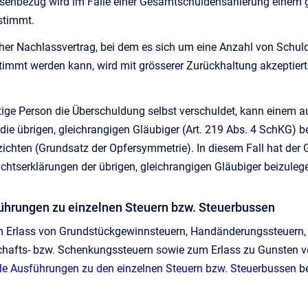
senbezug wird im Falle einer Gesamtschuldensanierung einem ger
stimmt.
cher Nachlassvertrag, bei dem es sich um eine Anzahl von Schul
stimmt werden kann, wird mit grösserer Zurückhaltung akzeptiert.
htige Person die Überschuldung selbst verschuldet, kann einem 
ie übrigen, gleichrangigen Gläubiger (Art. 219 Abs. 4 SchKG) be
ichten (Grundsatz der Opfersymmetrie). In diesem Fall hat der G
ichtserklärungen der übrigen, gleichrangigen Gläubiger beizuleg
führungen zu einzelnen Steuern bzw. Steuerbussen
 Erlass von Grundstückgewinnsteuern, Handänderungssteuern, L
hafts- bzw. Schenkungssteuern sowie zum Erlass zu Gunsten von
elle Ausführungen zu den einzelnen Steuern bzw. Steuerbussen
be