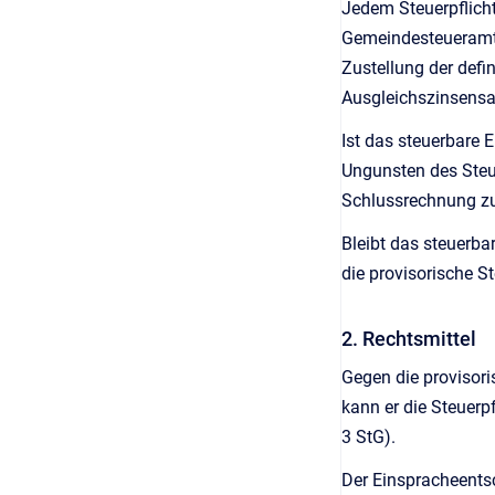
Jedem Steuerpflicht
Gemeindesteueramt 
Zustellung der defi
Ausgleichszinsensal
Ist das steuerbare
Ungunsten des Steue
Schlussrechnung zu
Bleibt das steuerba
die provisorische S
2. Rechtsmittel
Gegen die provisori
kann er die Steuerp
3 StG).
Der Einspracheents