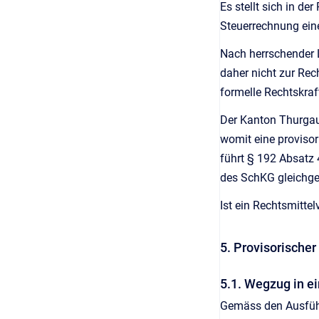
Es stellt sich in de
Steuerrechnung eine
Nach herrschender L
daher nicht zur Rec
formelle Rechtskraf
Der Kanton Thurgau 
womit eine proviso
führt § 192 Absatz 
des SchKG gleichges
Ist ein Rechtsmittel
5. Provisorische
5.1. Wegzug in e
Gemäss den Ausfü