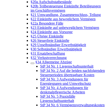
§20a Aufschubstatbestände
§20b Teilbesteuerung Einkünfte Beteiligungen
im Geschäftsvermögen
§21 Umwandlung, Zusammenschluss, Teilung
§22 Einkünfte aus beweglichem Vermögen
§22a Besondere Fälle
§23 Einkünfte auf unbeweglichem Vermögen
§24 Einkünfte aus Vorsorge
§25 Übrige Einkünfte
§26 Steuerfreie Einkünfte
§29 Unselbständige Erwerbstätigkeit
§30 Selbständige Erwerbstätigkeit
§31 Ersatzbeschaffung
§32 Verlustverrechnung
§34 Allgemeine Abzüge
StP 34 Nr. 1 Liegenschaftsunterhalt
StP 34 Nr. 2 Auf die beiden nachfolgenden
Steuerperioden übertragbare Kosten
StP 34 Nr. 3 Aufwendungen für
Energiesparen und Umweltschutz
StP 34 Nr. 4 Aufwendungen für
denkmalpflegerische Arbeiten
StP 34 Nr. 5 Praxisfälle
Liegenschaftsunterhalt
StP 34 Nr. 6 Vermögensverwaltungskosten