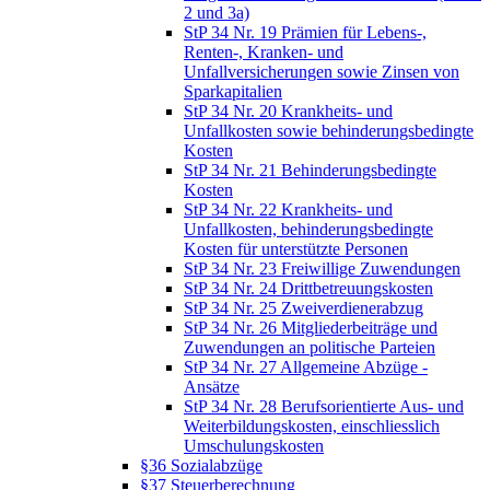
2 und 3a)
StP 34 Nr. 19 Prämien für Lebens-,
Renten-, Kranken- und
Unfallversicherungen sowie Zinsen von
Sparkapitalien
StP 34 Nr. 20 Krankheits- und
Unfallkosten sowie behinderungsbedingte
Kosten
StP 34 Nr. 21 Behinderungsbedingte
Kosten
StP 34 Nr. 22 Krankheits- und
Unfallkosten, behinderungsbedingte
Kosten für unterstützte Personen
StP 34 Nr. 23 Freiwillige Zuwendungen
StP 34 Nr. 24 Drittbetreuungskosten
StP 34 Nr. 25 Zweiverdienerabzug
StP 34 Nr. 26 Mitgliederbeiträge und
Zuwendungen an politische Parteien
StP 34 Nr. 27 Allgemeine Abzüge -
Ansätze
StP 34 Nr. 28 Berufsorientierte Aus- und
Weiterbildungskosten, einschliesslich
Umschulungskosten
§36 Sozialabzüge
§37 Steuerberechnung