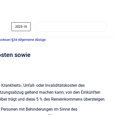
2023-10
ssteuer
/
§34 Allgemeine Abzüge
osten sowie
rankheits-, Unfall- oder Invaliditätskosten des
stützungsabzug geltend machen kann, von den Einkünften
elber trägt und diese 5 % des Reineinkommens übersteigen.
n Personen mit Behinderungen im Sinne des