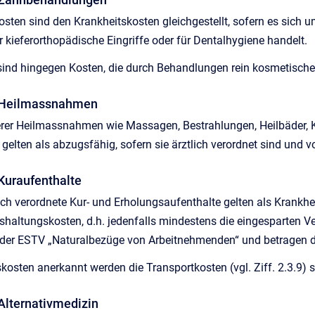
ten sind den Krankheitskosten gleichgestellt, sofern es sich 
r kieferorthopädische Eingriffe oder für Dentalhygiene handelt.
ind hingegen Kosten, die durch Behandlungen rein kosmetischer 
r Heilmassnahmen
rer Heilmassnahmen wie Massagen, Bestrahlungen, Heilbäder, Ku
 gelten als abzugsfähig, sofern sie ärztlich verordnet sind und
 Kuraufenthalte
lich verordnete Kur- und Erholungsaufenthalte gelten als Krankh
haltungskosten, d.h. jedenfalls mindestens die eingesparten Ve
der ESTV „Naturalbezüge von Arbeitnehmenden“ und betragen der
skosten anerkannt werden die Transportkosten (vgl. Ziff. 2.3.9) 
 Alternativmedizin