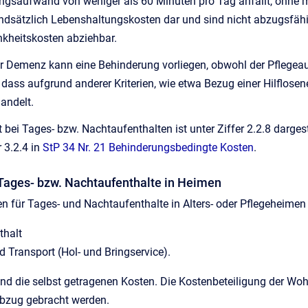
ngsaufwand von weniger als 60 Minuten pro Tag anfällt, ohne m
ndsätzlich Lebenshaltungskosten dar und sind nicht abzugsfähi
nkheitskosten abziehbar.
er Demenz kann eine Behinderung vorliegen, obwohl der Pflegeau
ass aufgrund anderer Kriterien, wie etwa Bezug einer Hilflosene
andelt.
 bei Tages- bzw. Nachtaufenthalten ist unter Ziffer 2.2.8 darge
 3.2.4 in
StP 34 Nr. 21 Behinderungsbedingte Kosten
.
r Tages- bzw. Nachtaufenthalte in Heimen
n für Tages- und Nachtaufenthalte in Alters- oder Pflegeheimen
thalt
 Transport (Hol- und Bringservice).
nd die selbst getragenen Kosten. Die Kostenbeteiligung der Wo
bzug gebracht werden.